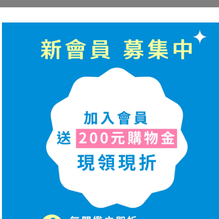
位正確填寫您的大名、電話及地址
，以利本公司儘速為您將商品寄出。
新竹物流 (運費80元)→
包裹查詢
(連線期間消費滿額免運活動請參考連線活
→
包裹查詢
、
服務店鋪查詢
少碳足跡，會視情況合併訂單寄送)
【國外配送方式】
中國、香港、澳門
(貨到付運費)：順豐快遞→
包裹查詢