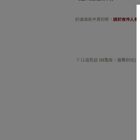
於填寫收件資料時，
請於收件人欄
7-11店到店 (純取貨，運費80元)