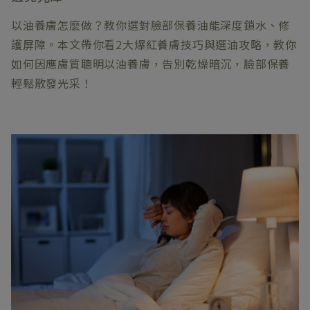
以油養膚怎麼做？教你選對臉部保養油能深度鎖水、修
護屏障。本文帶你看2大爆紅養膚技巧與選油攻略，教你
如何因應膚質聰明以油養膚，告別乾燥暗沉，臉部保養
輕鬆散發光采！