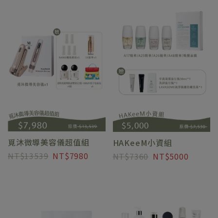
覓沐微導美容儀超值組
HAKeeM小資組
13539
7980
7360
5000