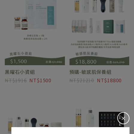
預購-敏感肌保養組
黑曜石小資組
21210
18800
1916
1500
＋