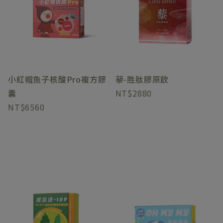
小紅帽魚子核酸Pro複方膠
藜-胜肽膠原飲
囊
2880
6560