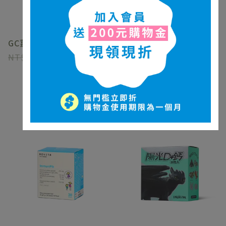
GC薑黃素果凍
腸相處
1180
980
2080