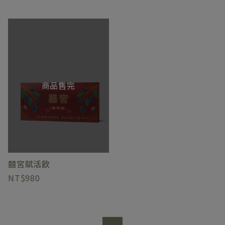
商品售完
囍宮賦活飲
980