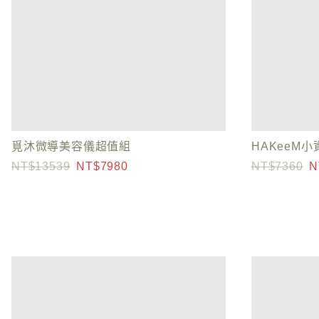
覓沐微導美容儀超值組
HAKeeM
13539
7980
7360