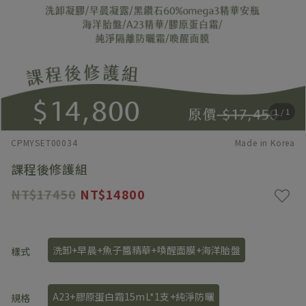
1
/
1
CPMYSET00034
Made in Korea
課程後修護組
17450
14800
洗卸+早晨+魚子醬精華+喚醒面膜+海洋胎盤
樣式
A23+膠原蛋白霜15mL*1支+純淨防曬
規格