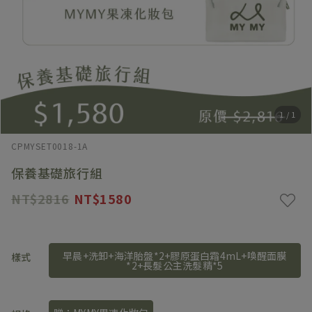
1
/
1
CPMYSET0018-1A
保養基礎旅行組
2816
1580
早晨+洗卸+海洋胎盤*2+膠原蛋白霜4mL+喚醒面膜
樣式
*2+長髮公主洗髮精*5