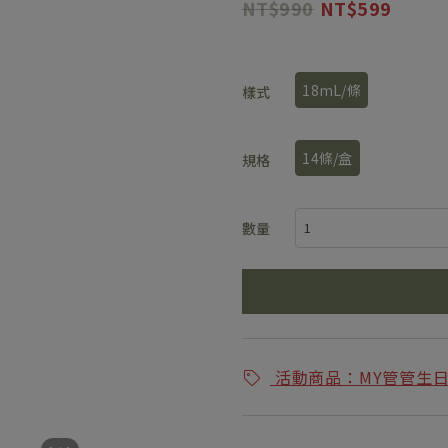
990
599
18mL/條
樣式
14條/盒
規格
數量
活動商品：MY管管生