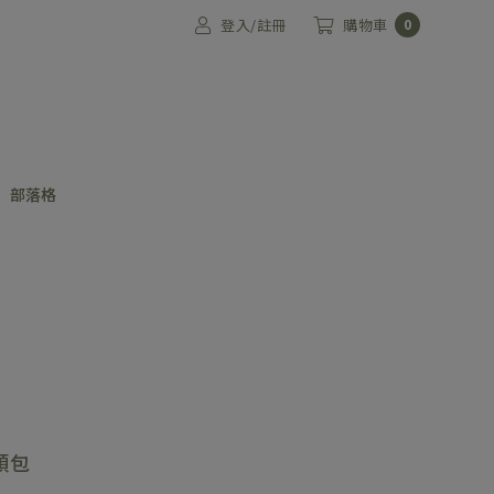
登入/註冊
購物車
0
部落格
順包