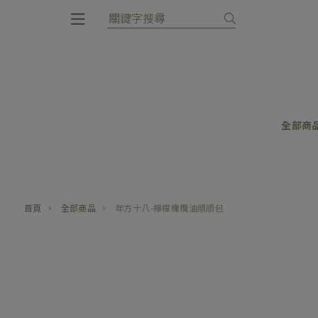
全部商
首頁
全部商品
年方十八-檸檬橄欖油順順包