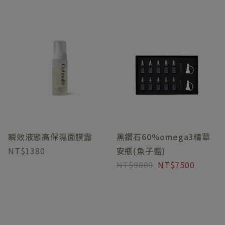
瞬效液態高保濕面膜露
黑鑽石60%omega3精華
1380
安瓶(魚子醬)
9800
7500