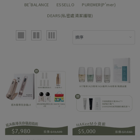
BE'BALANCE
ESSELLO
PUREMER(P'mer)
DEARS(私密處清潔護理)