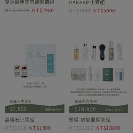
覓沐微導美容儀超值組
HAKeeM小資組
13539
7980
7360
5000
預購-敏感肌保養組
黑曜石小資組
21210
18800
1916
1500