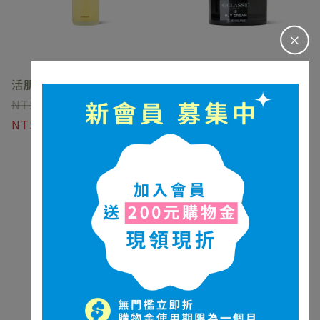
＋
活肌瞬護極萃油
BE'BALANCE-黑科技貴婦
4800
霜
1680-4280
3800